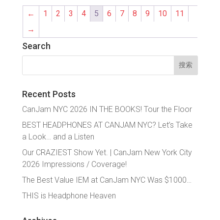
←
1
2
3
4
5
6
7
8
9
10
11
→
Search
搜
索：
Recent Posts
CanJam NYC 2026 IN THE BOOKS! Tour the Floor
BEST HEADPHONES AT CANJAM NYC? Let’s Take
a Look… and a Listen
Our CRAZIEST Show Yet. | CanJam New York City
2026 Impressions / Coverage!
The Best Value IEM at CanJam NYC Was $1000…
THIS is Headphone Heaven