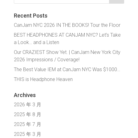
Recent Posts
CanJam NYC 2026 IN THE BOOKS! Tour the Floor
BEST HEADPHONES AT CANJAM NYC? Let’s Take
a Look… and a Listen
Our CRAZIEST Show Yet. | CanJam New York City
2026 Impressions / Coverage!
The Best Value IEM at CanJam NYC Was $1000…
THIS is Headphone Heaven
Archives
2026 年 3 月
2025 年 8 月
2025 年 7 月
2025 年 3 月