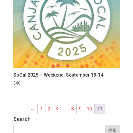
SoCal 2025 – Weekend, September 13-14
$
40
←
1
2
3
…
8
9
10
11
Search
搜
索：