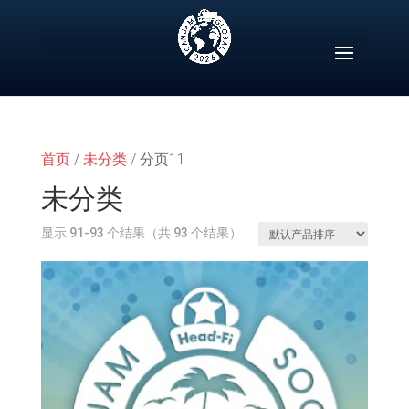
Skip
to
content
首页
/
未分类
/ 分页11
未分类
显示 91-93 个结果（共 93 个结果）