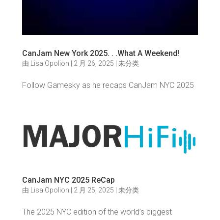
CanJam New York 2025. . .What A Weekend!
由
Lisa Opolion
|
2 月 26, 2025
|
未分类
Follow Gamesky as he recaps CanJam NYC 2025
CanJam NYC 2025 ReCap
由
Lisa Opolion
|
2 月 25, 2025
|
未分类
The 2025 NYC edition of the world’s biggest