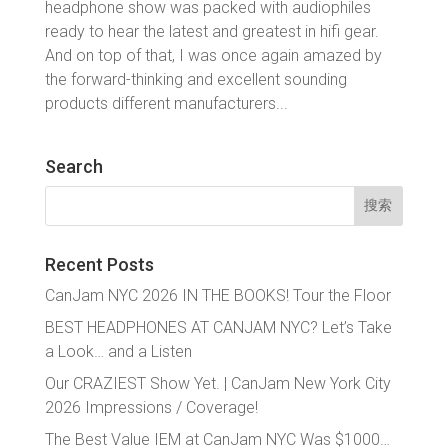
headphone show was packed with audiophiles
ready to hear the latest and greatest in hifi gear.
And on top of that, I was once again amazed by
the forward-thinking and excellent sounding
products different manufacturers...
Search
搜
索：
Recent Posts
CanJam NYC 2026 IN THE BOOKS! Tour the Floor
BEST HEADPHONES AT CANJAM NYC? Let’s Take
a Look… and a Listen
Our CRAZIEST Show Yet. | CanJam New York City
2026 Impressions / Coverage!
The Best Value IEM at CanJam NYC Was $1000…