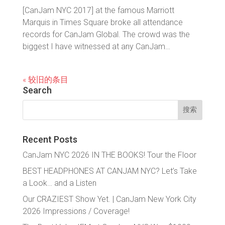
[CanJam NYC 2017] at the famous Marriott
Marquis in Times Square broke all attendance
records for CanJam Global. The crowd was the
biggest I have witnessed at any CanJam…
« 较旧的条目
Search
搜
索：
Recent Posts
CanJam NYC 2026 IN THE BOOKS! Tour the Floor
BEST HEADPHONES AT CANJAM NYC? Let’s Take
a Look… and a Listen
Our CRAZIEST Show Yet. | CanJam New York City
2026 Impressions / Coverage!