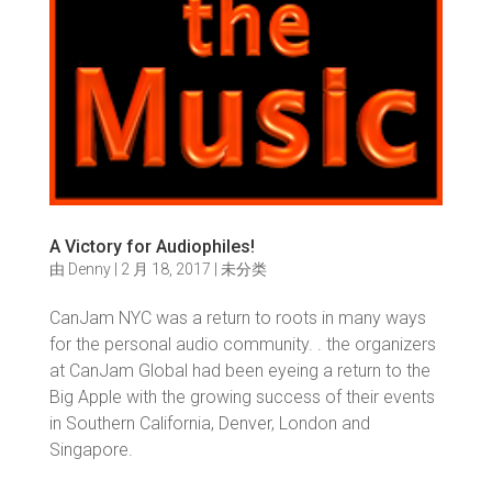
A Victory for Audiophiles!
由
Denny
|
2 月 18, 2017
|
未分类
CanJam NYC was a return to roots in many ways
for the personal audio community. . the organizers
at CanJam Global had been eyeing a return to the
Big Apple with the growing success of their events
in Southern California, Denver, London and
Singapore.