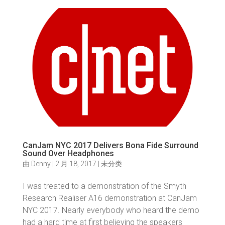
CanJam NYC 2017 Delivers Bona Fide Surround
Sound Over Headphones
由
Denny
|
2 月 18, 2017
|
未分类
I was treated to a demonstration of the Smyth
Research Realiser A16 demonstration at CanJam
NYC 2017. Nearly everybody who heard the demo
had a hard time at first believing the speakers