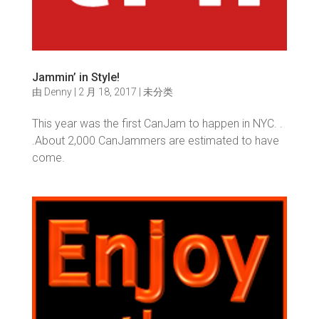
Jammin’ in Style!
由
Denny
|
2 月 18, 2017
|
未分类
This year was the first CanJam to happen in NYC. .
.About 2,000 CanJammers are estimated to have
come.