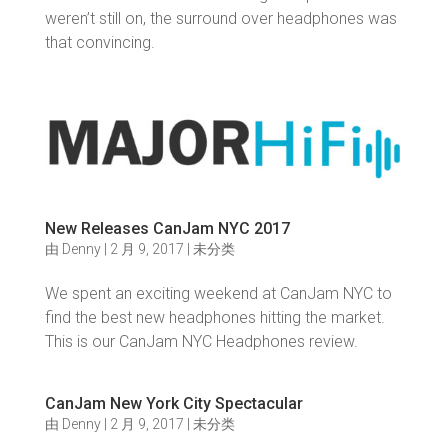
weren’t still on, the surround over headphones was
that convincing.
New Releases CanJam NYC 2017
由
Denny
|
2 月 9, 2017
|
未分类
We spent an exciting weekend at CanJam NYC to
find the best new headphones hitting the market.
This is our CanJam NYC Headphones review.
CanJam New York City Spectacular
由
Denny
|
2 月 9, 2017
|
未分类