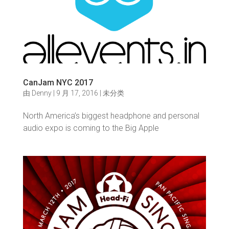
CanJam NYC 2017
由
Denny
|
9 月 17, 2016
|
未分类
North America’s biggest headphone and personal
audio expo is coming to the Big Apple