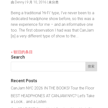
由
Denny
|
9 月 10, 2016
|
未分类
Being a traditional ‘Hi-Fi’ type, I’ve never been to a
dedicated headphone show before, so this was a
new experience for me – and an informative one
too. The first observation I had was that CanJam
[is] a very different type of show to the...
« 较旧的条目
Search
搜
索：
Recent Posts
CanJam NYC 2026 IN THE BOOKS! Tour the Floor
BEST HEADPHONES AT CANJAM NYC? Let’s Take
a Look… and a Listen