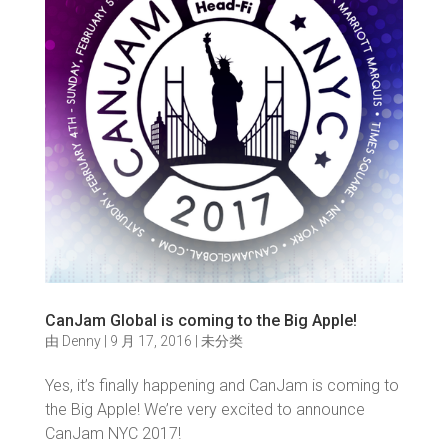
CanJam Global is coming to the Big Apple!
由
Denny
|
9 月 17, 2016
|
未分类
Yes, it’s finally happening and CanJam is coming to
the Big Apple! We’re very excited to announce
CanJam NYC 2017!