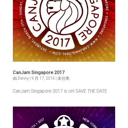
CanJam Singapore 2017
由
Denny
|
9 月 17, 2016
|
未分类
CanJam Singapore 2017 is on! SAVE THE DATE