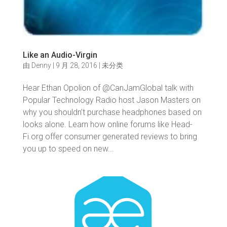
Like an Audio-Virgin
由
Denny
|
9 月 28, 2016
|
未分类
Hear Ethan Opolion of @CanJamGlobal talk with
Popular Technology Radio host Jason Masters on
why you shouldn’t purchase headphones based on
looks alone. Learn how online forums like Head-
Fi.org offer consumer generated reviews to bring
you up to speed on new...