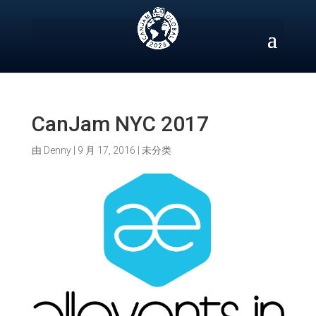
Skip
to
content
CanJam NYC 2017
由
Denny
|
9 月 17, 2016
|
未分类