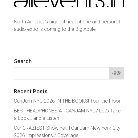
North America’s biggest headphone and personal
audio expo is coming to the Big Apple
Search
搜
索：
Recent Posts
CanJam NYC 2026 IN THE BOOKS! Tour the Floor
BEST HEADPHONES AT CANJAM NYC? Let’s Take
a Look… and a Listen
Our CRAZIEST Show Yet. | CanJam New York City
2026 Impressions / Coverage!