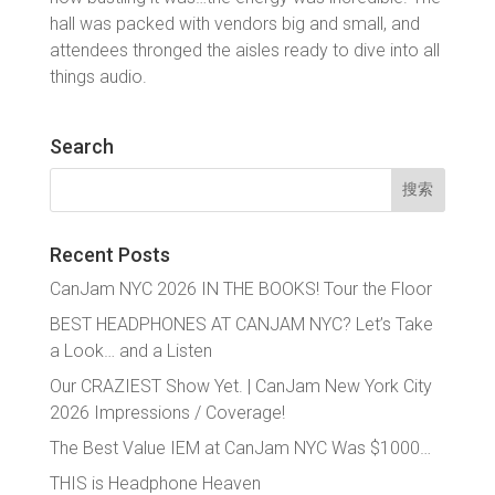
hall was packed with vendors big and small, and
attendees thronged the aisles ready to dive into all
things audio.
Search
搜
索：
Recent Posts
CanJam NYC 2026 IN THE BOOKS! Tour the Floor
BEST HEADPHONES AT CANJAM NYC? Let’s Take
a Look… and a Listen
Our CRAZIEST Show Yet. | CanJam New York City
2026 Impressions / Coverage!
The Best Value IEM at CanJam NYC Was $1000…
THIS is Headphone Heaven