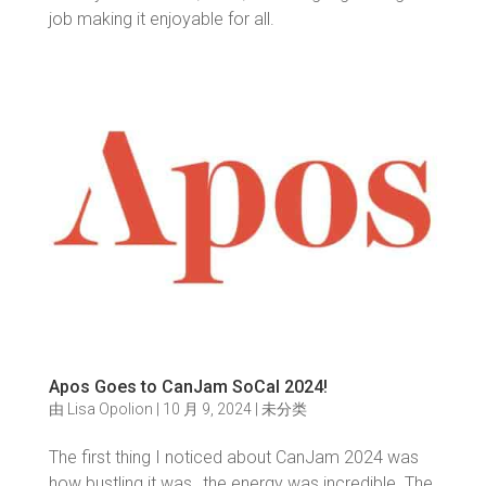
job making it enjoyable for all.
Apos Goes to CanJam SoCal 2024!
由
Lisa Opolion
|
10 月 9, 2024
|
未分类
The first thing I noticed about CanJam 2024 was
how bustling it was…the energy was incredible. The