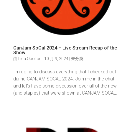
CanJam SoCal 2024 – Live Stream Recap of the
Show
由
Lisa Opolion
|
10 月 9, 2024
|
未分类
I’m going to discuss everything that I checked out
during CANJAM SOCAL 2024. Join me in the chat
and let’s have some discussion over all of the new
(and staples) that were shown at CANJAM SOCAL.