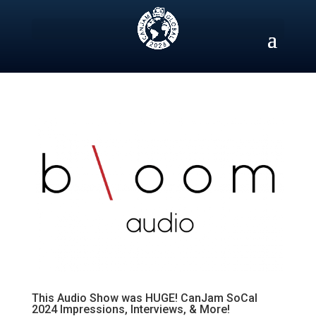
Skip
to
content
This Audio Show was HUGE! CanJam SoCal
2024 Impressions, Interviews, & More!