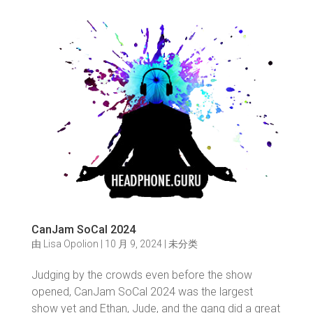
CanJam SoCal 2024
由
Lisa Opolion
|
10 月 9, 2024
|
未分类
Judging by the crowds even before the show
opened, CanJam SoCal 2024 was the largest
show yet and Ethan, Jude, and the gang did a great