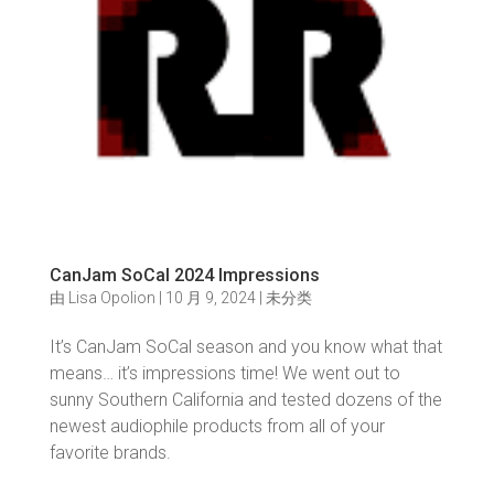
CanJam SoCal 2024 Impressions
由
Lisa Opolion
|
10 月 9, 2024
|
未分类
It’s CanJam SoCal season and you know what that
means… it’s impressions time! We went out to
sunny Southern California and tested dozens of the
newest audiophile products from all of your
favorite brands.