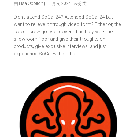
由
Lisa Opolion
|
10 月 9, 2024
|
未分类
Didn’t attend SoCal 24? Attended SoCal 24 but
want to relieve it through video form? Either or, the
Bloom crew got you covered as they walk the
showroom floor and give their thoughts on
products, give exclusive interviews, and just
experience SoCal with all that...