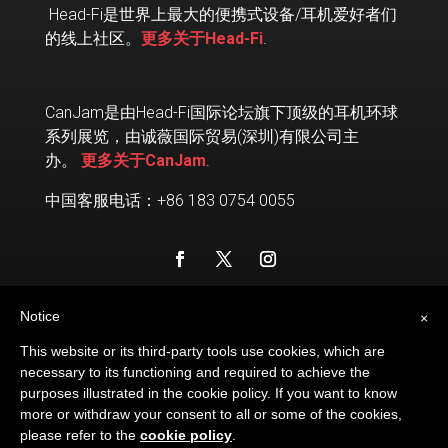
Head-Fi
是世界上最大的便携式设备
/
耳机爱好者们
的线上社区。
更多关于Head-Fi
.
CanJam是由Head-Fi国际论坛旗下顶级的耳机环球
系列展览，由诚薇国际贸易(深圳)有限公司主
办。
更多关于CanJam
.
中国客服电话：+86 183 0754 0055
Notice
×
This website or its third-party tools use cookies, which are
necessary to its functioning and required to achieve the
purposes illustrated in the cookie policy. If you want to know
© 2026
HEAD-FI.ORG
. ALL RIGHTS RESERVED.
more or withdraw your consent to all or some of the cookies,
please refer to the
cookie policy
.