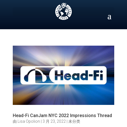
Skip
to
content
Head-Fi CanJam NYC 2022 Impressions Thread
由
Lisa Opolion
|
3 月 23, 2022
|
未分类