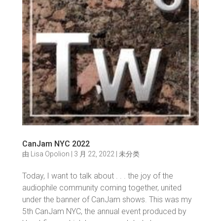
CanJam NYC 2022
由
Lisa Opolion
|
3 月 22, 2022
|
未分类
Today, I want to talk about . . . the joy of the
audiophile community coming together, united
under the banner of CanJam shows. This was my
5th CanJam NYC, the annual event produced by