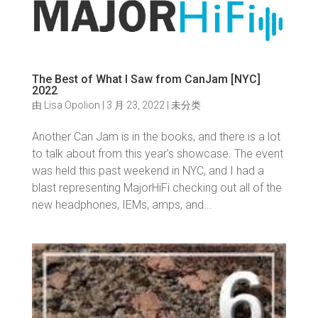
The Best of What I Saw from CanJam [NYC]
2022
由
Lisa Opolion
|
3 月 23, 2022
|
未分类
Another Can Jam is in the books, and there is a lot
to talk about from this year’s showcase. The event
was held this past weekend in NYC, and I had a
blast representing MajorHiFi checking out all of the
new headphones, IEMs, amps, and...