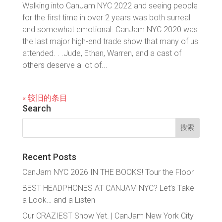
Walking into CanJam NYC 2022 and seeing people
for the first time in over 2 years was both surreal
and somewhat emotional. CanJam NYC 2020 was
the last major high-end trade show that many of us
attended. . .Jude, Ethan, Warren, and a cast of
others deserve a lot of...
« 较旧的条目
Search
搜
索：
Recent Posts
CanJam NYC 2026 IN THE BOOKS! Tour the Floor
BEST HEADPHONES AT CANJAM NYC? Let’s Take
a Look… and a Listen
Our CRAZIEST Show Yet. | CanJam New York City