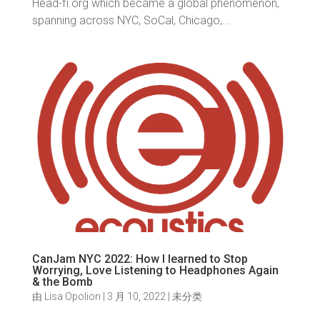
Head-fi.org which became a global phenomenon,
spanning across NYC, SoCal, Chicago,...
CanJam NYC 2022: How I learned to Stop
Worrying, Love Listening to Headphones Again
& the Bomb
由
Lisa Opolion
|
3 月 10, 2022
|
未分类