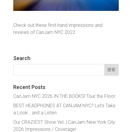
Check out these first-hand impressions and
reviews of CanJam NYC 2022
Search
搜
索：
Recent Posts
CanJam NYC 2026 IN THE BOOKS! Tour the Floor
BEST HEADPHONES AT CANJAM NYC? Let’s Take
a Look… and a Listen
Our CRAZIEST Show Yet. | CanJam New York City
2026 Impressions / Coverage!