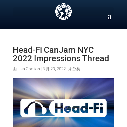
Skip
to
content
Head-Fi CanJam NYC
2022 Impressions Thread
由
Lisa Opolion
|
3 月 23, 2022
|
未分类