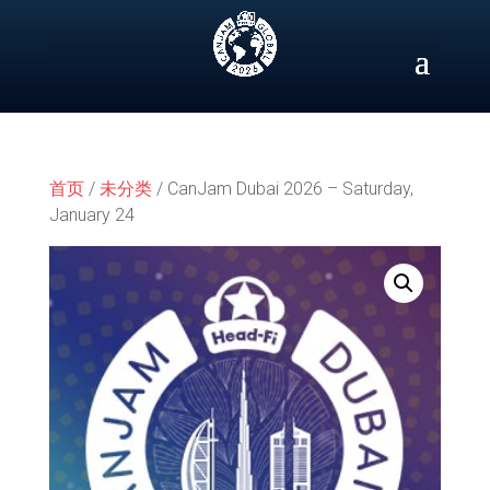
Skip
to
content
首页
/
未分类
/ CanJam Dubai 2026 – Saturday,
January 24