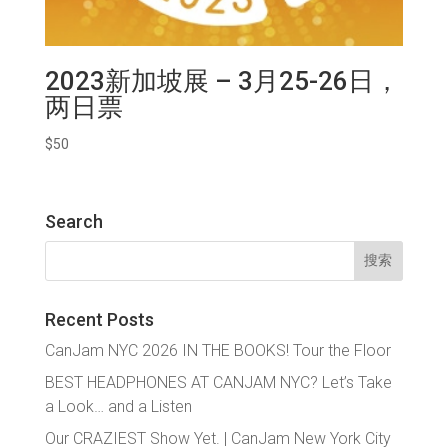
2023新加坡展 – 3月25-26日，
两日票
$
50
Search
搜
索：
Recent Posts
CanJam NYC 2026 IN THE BOOKS! Tour the Floor
BEST HEADPHONES AT CANJAM NYC? Let’s Take
a Look… and a Listen
Our CRAZIEST Show Yet. | CanJam New York City