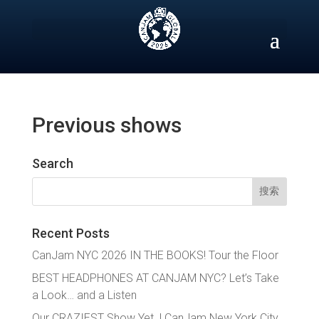
Skip
to
content
Previous shows
Search
搜
索：
Recent Posts
CanJam NYC 2026 IN THE BOOKS! Tour the Floor
BEST HEADPHONES AT CANJAM NYC? Let’s Take
a Look… and a Listen
Our CRAZIEST Show Yet. | CanJam New York City