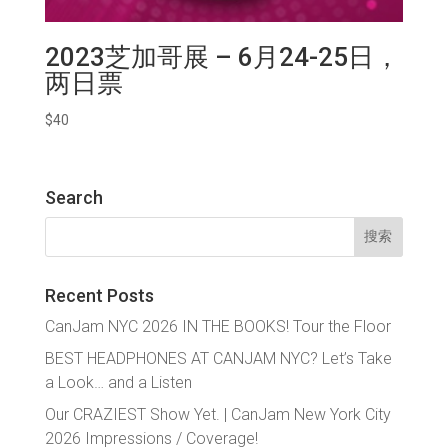
2023芝加哥展 – 6月24-25日，
两日票
$
40
Search
搜
索：
Recent Posts
CanJam NYC 2026 IN THE BOOKS! Tour the Floor
BEST HEADPHONES AT CANJAM NYC? Let’s Take
a Look… and a Listen
Our CRAZIEST Show Yet. | CanJam New York City
2026 Impressions / Coverage!