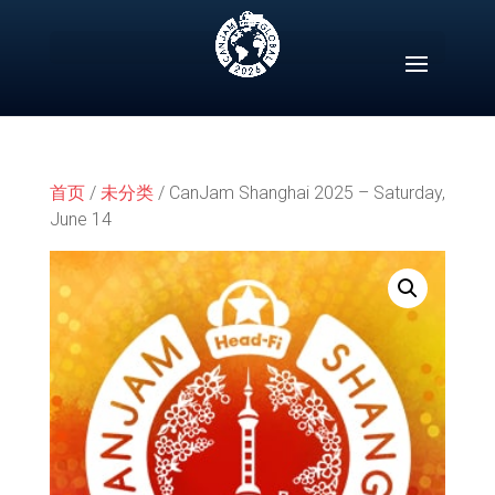
Skip
to
content
首页
/
未分类
/ CanJam Shanghai 2025 – Saturday,
June 14