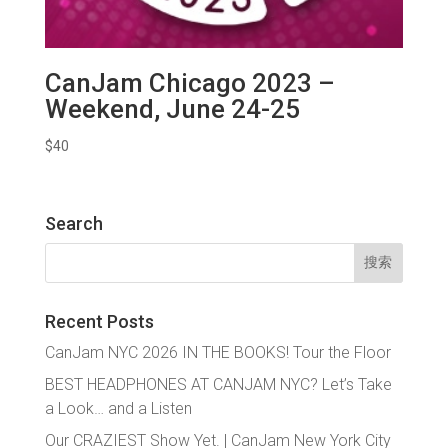
CanJam Chicago 2023 –
Weekend, June 24-25
$
40
Search
搜
索：
Recent Posts
CanJam NYC 2026 IN THE BOOKS! Tour the Floor
BEST HEADPHONES AT CANJAM NYC? Let’s Take
a Look… and a Listen
Our CRAZIEST Show Yet. | CanJam New York City