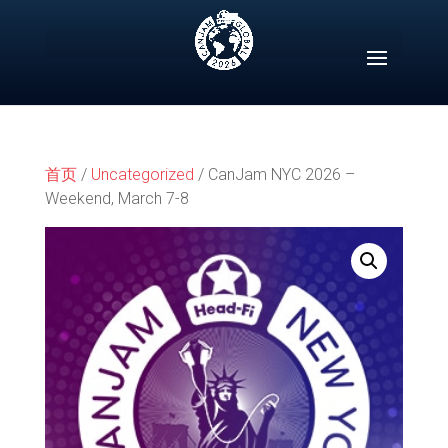
Skip
to
content
首页
/
Uncategorized
/ CanJam NYC 2026 –
Weekend, March 7-8