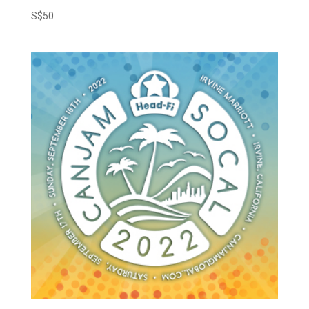
S$
50