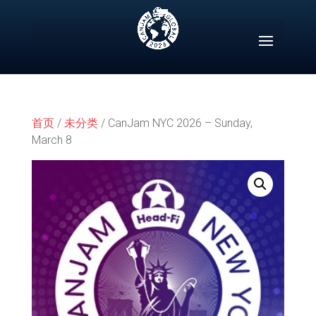
Skip
to
content
首页
/
未分类
/ CanJam NYC 2026 – Sunday,
March 8