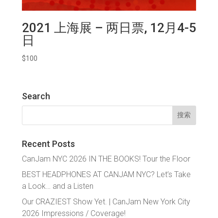
2021 上海展 – 两日票, 12月4-5
日
$
100
Search
搜
索：
Recent Posts
CanJam NYC 2026 IN THE BOOKS! Tour the Floor
BEST HEADPHONES AT CANJAM NYC? Let’s Take
a Look… and a Listen
Our CRAZIEST Show Yet. | CanJam New York City
2026 Impressions / Coverage!