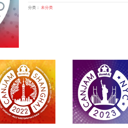
Sunday,
分类：
未分类
July
19
数
量