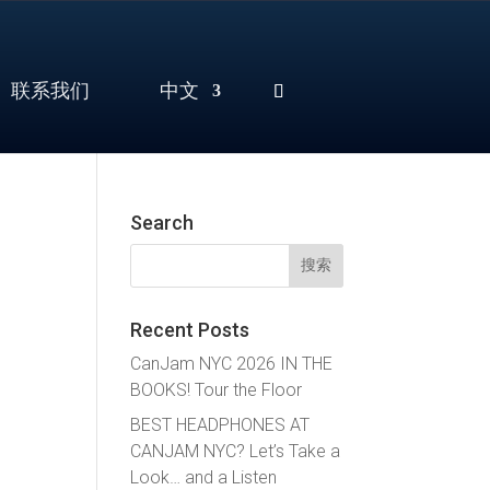
联系我们
中文
Search
搜
索：
Recent Posts
CanJam NYC 2026 IN THE
BOOKS! Tour the Floor
BEST HEADPHONES AT
CANJAM NYC? Let’s Take a
Look… and a Listen