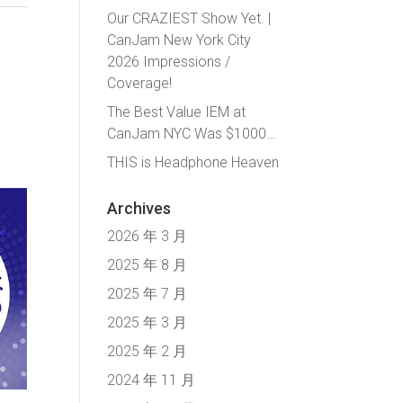
Our CRAZIEST Show Yet. |
CanJam New York City
2026 Impressions /
Coverage!
The Best Value IEM at
CanJam NYC Was $1000…
THIS is Headphone Heaven
Archives
2026 年 3 月
2025 年 8 月
2025 年 7 月
2025 年 3 月
2025 年 2 月
2024 年 11 月