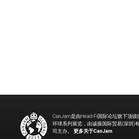
CanJam是由Head-Fi国际论坛旗下顶
环球系列展览，由诚薇国际贸易(深圳)
司主办。
更多关于CanJam
.