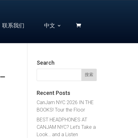
联系我们
中文
Search
搜
 –
索：
Recent Posts
CanJam NYC 2026 IN THE
BOOKS! Tour the Floor
BEST HEADPHONES AT
CANJAM NYC? Let’s Take a
Look… and a Listen