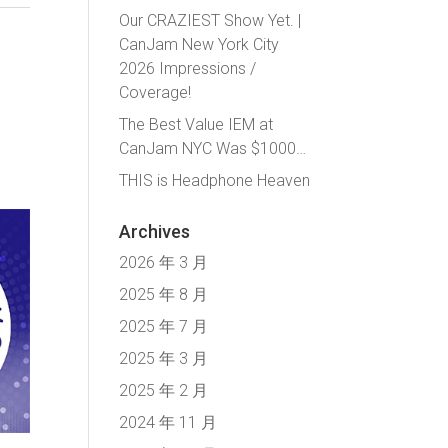
Our CRAZIEST Show Yet. |
CanJam New York City
2026 Impressions /
Coverage!
The Best Value IEM at
CanJam NYC Was $1000…
THIS is Headphone Heaven
Archives
2026 年 3 月
2025 年 8 月
2025 年 7 月
2025 年 3 月
2025 年 2 月
2024 年 11 月