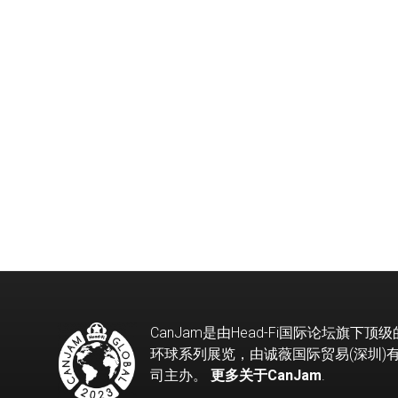
CanJam是由Head-Fi国际论坛旗下顶
环球系列展览，由诚薇国际贸易(深圳)
司主办。
更多关于CanJam
.