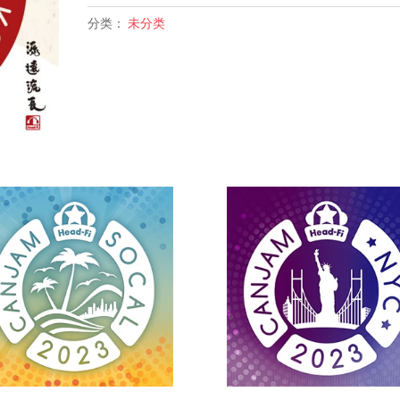
-
分类：
未分类
Saturday,
April
11
数
量