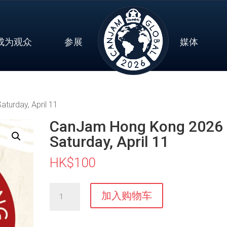
成为观众
参展
媒体
turday, April 11
CanJam Hong Kong 2026
Saturday, April 11
HK$
100
CanJam
加入购物车
Hong
Kong
2026