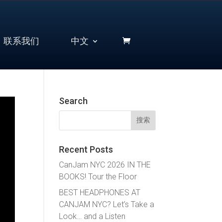
联系我们
中文
Search
搜
索：
Recent Posts
CanJam NYC 2026 IN THE
BOOKS! Tour the Floor
BEST HEADPHONES AT
CANJAM NYC? Let’s Take a
Look… and a Listen