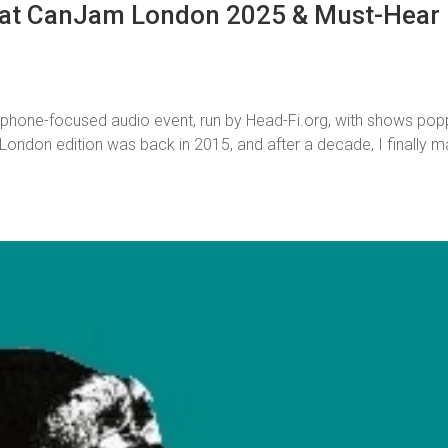
 at CanJam London 2025 & Must-Hear
dphone-focused audio event, run by Head-Fi.org, with shows pop
 London edition was back in 2015, and after a decade, I finally 