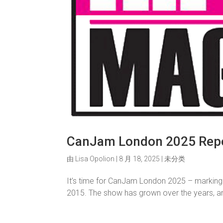
CanJam London 2025 Rep
由
Lisa Opolion
|
8 月 18, 2025
|
未分类
It’s time for CanJam London 2025 – marking it
2015. The show has grown over the years, an