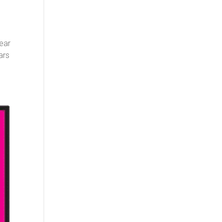
ear
ars