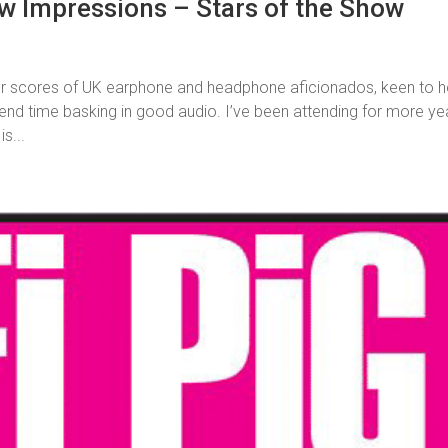
Impressions – Stars of the Show
for scores of UK earphone and headphone aficionados, keen to h
pend time basking in good audio. I’ve been attending for more ye
s...