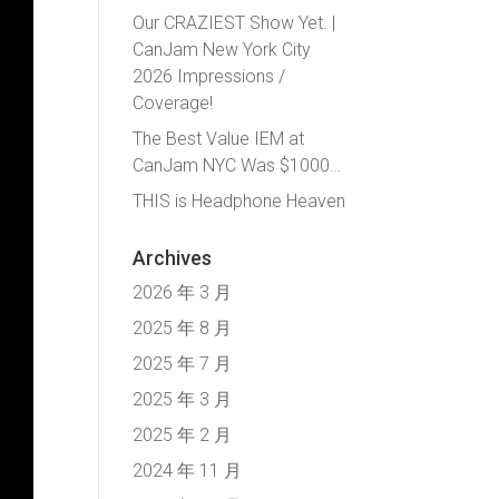
Our CRAZIEST Show Yet. |
CanJam New York City
2026 Impressions /
Coverage!
The Best Value IEM at
CanJam NYC Was $1000…
THIS is Headphone Heaven
Archives
2026 年 3 月
2025 年 8 月
2025 年 7 月
2025 年 3 月
2025 年 2 月
2024 年 11 月