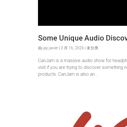
Some Unique Audio Discov
由
jay javier
|
3 月 16, 2026
|
未分类
CanJam is a massive audio show for headphon
visit if you are trying to discover something 
products. CanJam is also an...