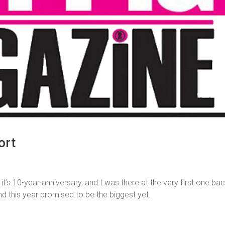
ort
’s 10-year anniversary, and I was there at the very first one bac
d this year promised to be the biggest yet.