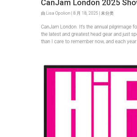
CanJam London 2025 Show 
由
Lisa Opolion
|
8 月 18, 2025
|
未分类
CanJam London. It’s the annual pilgrimage 
the latest and greatest head gear and just s
than I care to remember now, and each year i