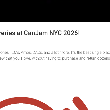
eries at CanJam NYC 2026!
es, IEMs, Amps, DACs, and a lot more. It’s the best single plac
new that you’ll love, without having to purchase and return dozens