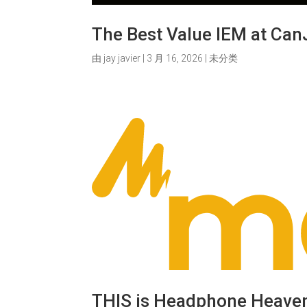
The Best Value IEM at C
由
jay javier
|
3 月 16, 2026
|
未分类
THIS is Headphone Heave