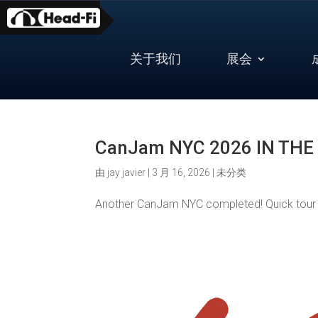
Skip
to
content
关于我们
展会
CanJam NYC 2026 IN THE B
由
jay javier
|
3 月 16, 2026
|
未分类
Another CanJam NYC completed! Quick tour a