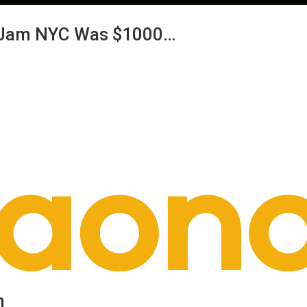
anJam NYC Was $1000…
n