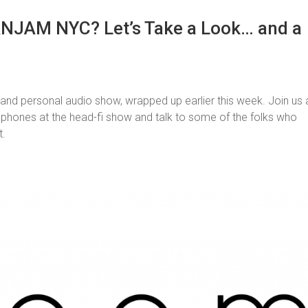
JAM NYC? Let’s Take a Look… and a
nd personal audio show, wrapped up earlier this week. Join us 
hones at the head-fi show and talk to some of the folks who
t.