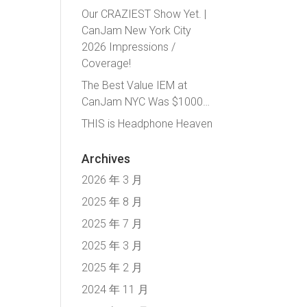
Our CRAZIEST Show Yet. |
CanJam New York City
2026 Impressions /
Coverage!
The Best Value IEM at
CanJam NYC Was $1000…
THIS is Headphone Heaven
Archives
2026 年 3 月
2025 年 8 月
2025 年 7 月
2025 年 3 月
2025 年 2 月
2024 年 11 月