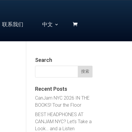
联系我们
中文
Search
搜
索：
Recent Posts
CanJam NYC 2026 IN THE
BOOKS! Tour the Floor
BEST HEADPHONES AT
CANJAM NYC? Let’s Take a
Look… and a Listen