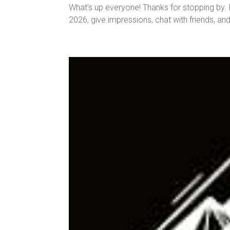
What’s up everyone! Thanks for stopping by.
2026, give impressions, chat with friends, an