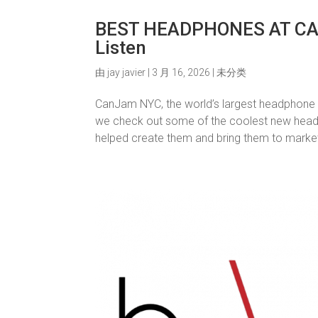
BEST HEADPHONES AT CAN
Listen
由
jay javier
|
3 月 16, 2026
|
未分类
CanJam NYC, the world’s largest headphone a
we check out some of the coolest new headp
helped create them and bring them to marke