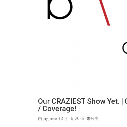
Our CRAZIEST Show Yet. |
/ Coverage!
由
jay javier
|
3 月 16, 2026
|
未分类