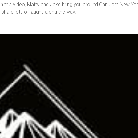
 In this video, Matty and Jake bring you around Can Jam New Yo
d share lots of laughs along the way.