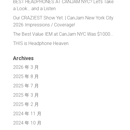
BEST HEADPHONES AT CANJAM NYC? Let’s Take
a Look… and a Listen
Our CRAZIEST Show Yet. | CanJam New York City
2026 Impressions / Coverage!
The Best Value IEM at CanJam NYC Was $1000…
THIS is Headphone Heaven
Archives
2026 年 3 月
2025 年 8 月
2025 年 7 月
2025 年 3 月
2025 年 2 月
2024 年 11 月
2024 年 10 月