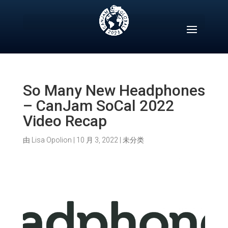
Skip
to
content
So Many New Headphones
– CanJam SoCal 2022
Video Recap
由
Lisa Opolion
|
10 月 3, 2022
|
未分类