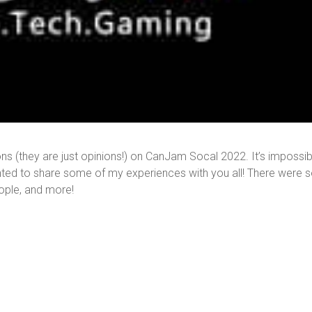
ns (they are just opinions!) on CanJam Socal 2022. It’s impossib
anted to share some of my experiences with you all! There were 
ple, and more!