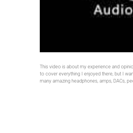
This video is about my experience and opinio
to cover everything I enjoyed there, but I w
many amazing headphones, amps, DACs, peo