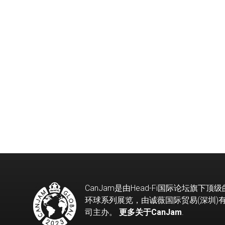
CanJam是由Head-Fi国际论坛旗下顶
环球系列展览，由诚薇国际贸易(深圳)
司主办。
更多关于CanJam
.