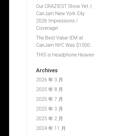
Our CRAZIEST Show Yet. |
CanJam New York City
2026 Impressions /
Coverage!
The Best Value IEM at
CanJam NYC Was $1000…
THIS is Headphone Heaven
Archives
2026 年 3 月
2025 年 8 月
2025 年 7 月
2025 年 3 月
2025 年 2 月
2024 年 11 月