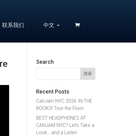
联系我们
中文
re
Search
搜
索：
Recent Posts
CanJam NYC 2026 IN THE
BOOKS! Tour the Floor
BEST HEADPHONES AT
CANJAM NYC? Let’s Take a
Look… and a Listen