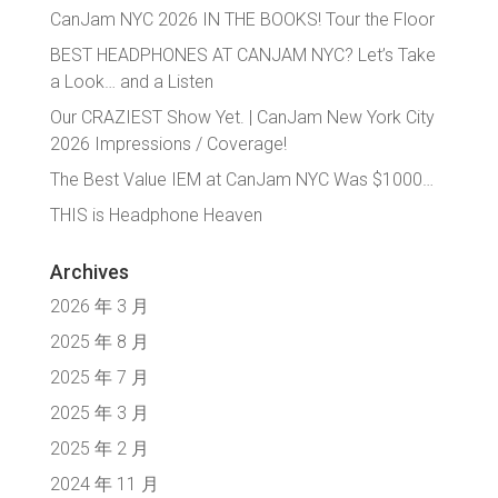
CanJam NYC 2026 IN THE BOOKS! Tour the Floor
BEST HEADPHONES AT CANJAM NYC? Let’s Take
a Look… and a Listen
Our CRAZIEST Show Yet. | CanJam New York City
2026 Impressions / Coverage!
The Best Value IEM at CanJam NYC Was $1000…
THIS is Headphone Heaven
Archives
2026 年 3 月
2025 年 8 月
2025 年 7 月
2025 年 3 月
2025 年 2 月
2024 年 11 月