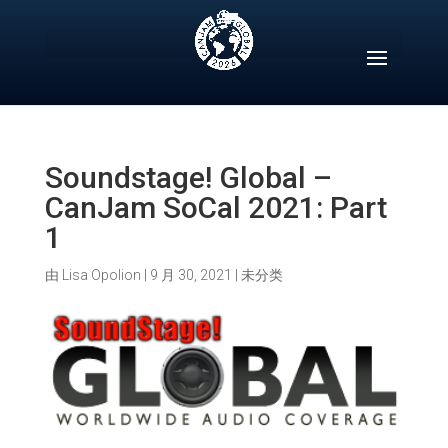
Skip
to
content
Soundstage! Global –
CanJam SoCal 2021: Part
1
由
Lisa Opolion
|
9 月 30, 2021
|
未分类