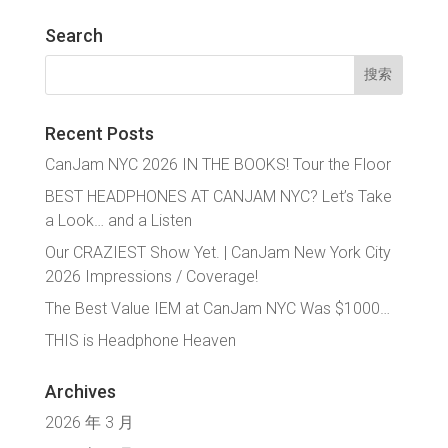
Search
搜
索：
Recent Posts
CanJam NYC 2026 IN THE BOOKS! Tour the Floor
BEST HEADPHONES AT CANJAM NYC? Let’s Take
a Look… and a Listen
Our CRAZIEST Show Yet. | CanJam New York City
2026 Impressions / Coverage!
The Best Value IEM at CanJam NYC Was $1000…
THIS is Headphone Heaven
Archives
2026 年 3 月