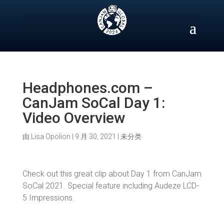
Skip
to
content
Headphones.com –
CanJam SoCal Day 1:
Video Overview
由
Lisa Opolion
|
9 月 30, 2021
|
未分类
Check out this great clip about Day 1 from CanJam
SoCal 2021. Special feature including Audeze LCD-
5 Impressions.