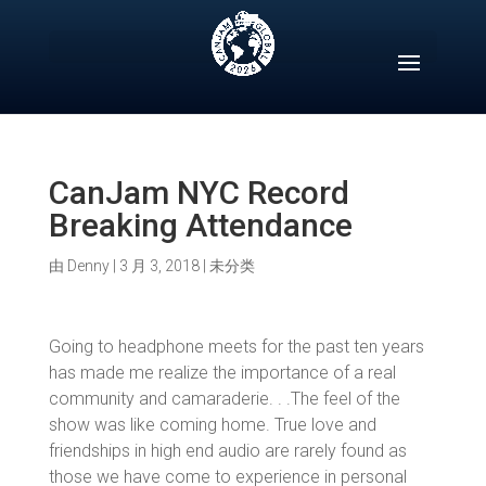
Skip
to
content
CanJam NYC Record
Breaking Attendance
由
Denny
|
3 月 3, 2018
|
未分类
Going to headphone meets for the past ten years
has made me realize the importance of a real
community and camaraderie. . .The feel of the
show was like coming home. True love and
friendships in high end audio are rarely found as
those we have come to experience in personal