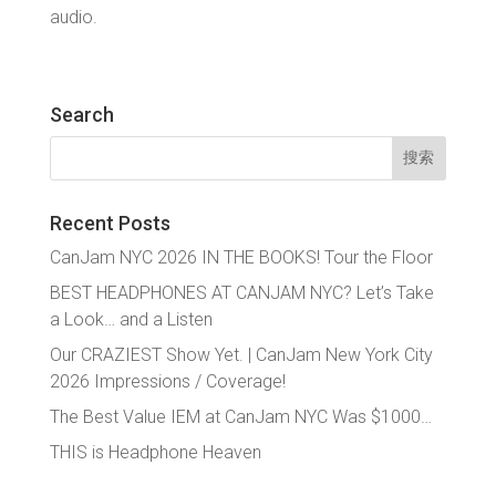
audio.
Search
搜
索：
Recent Posts
CanJam NYC 2026 IN THE BOOKS! Tour the Floor
BEST HEADPHONES AT CANJAM NYC? Let’s Take
a Look… and a Listen
Our CRAZIEST Show Yet. | CanJam New York City
2026 Impressions / Coverage!
The Best Value IEM at CanJam NYC Was $1000…
THIS is Headphone Heaven