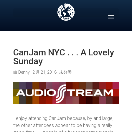
Skip
to
content
CanJam NYC . . . A Lovely
Sunday
由
Denny
|
2 月 21, 2018
|
未分类
I enjoy attending CanJam because, by and large,
the other attendees appear to be having a really