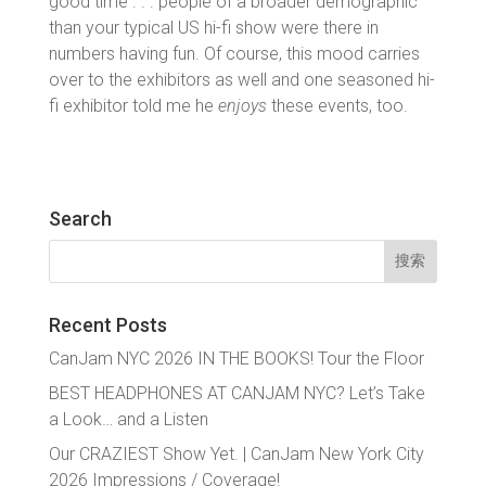
good time . . . people of a broader demographic
than your typical US hi-fi show were there in
numbers having fun. Of course, this mood carries
over to the exhibitors as well and one seasoned hi-
fi exhibitor told me he
enjoys
these events, too.
Search
搜
索：
Recent Posts
CanJam NYC 2026 IN THE BOOKS! Tour the Floor
BEST HEADPHONES AT CANJAM NYC? Let’s Take
a Look… and a Listen
Our CRAZIEST Show Yet. | CanJam New York City
2026 Impressions / Coverage!