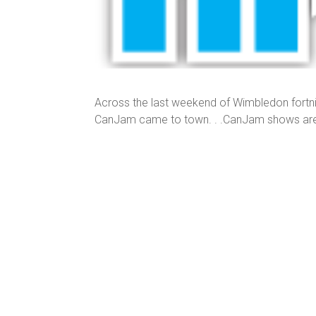
Across the last weekend of Wimbledon fortni
CanJam came to town. . .CanJam shows are no