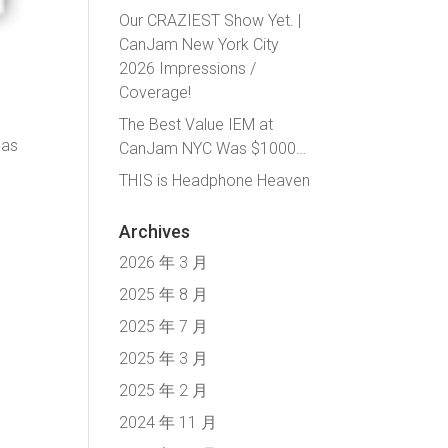
Our CRAZIEST Show Yet. |
CanJam New York City
2026 Impressions /
Coverage!
The Best Value IEM at
 as
CanJam NYC Was $1000…
THIS is Headphone Heaven
Archives
2026 年 3 月
2025 年 8 月
2025 年 7 月
2025 年 3 月
2025 年 2 月
2024 年 11 月