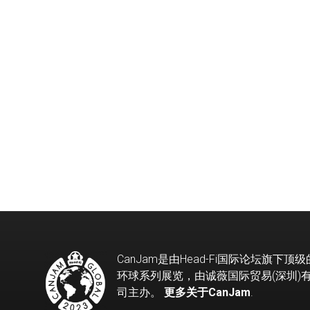
CanJam是由Head-Fi国际论坛旗下顶
环球系列展览，由诚薇国际贸易(深圳)
司主办。
更多关于CanJam
.