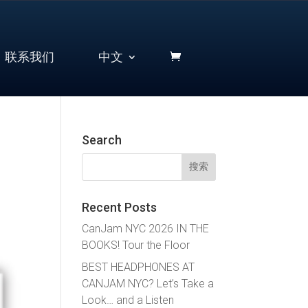
联系我们
中文
Search
搜
索：
Recent Posts
CanJam NYC 2026 IN THE
BOOKS! Tour the Floor
BEST HEADPHONES AT
CANJAM NYC? Let’s Take a
Look… and a Listen