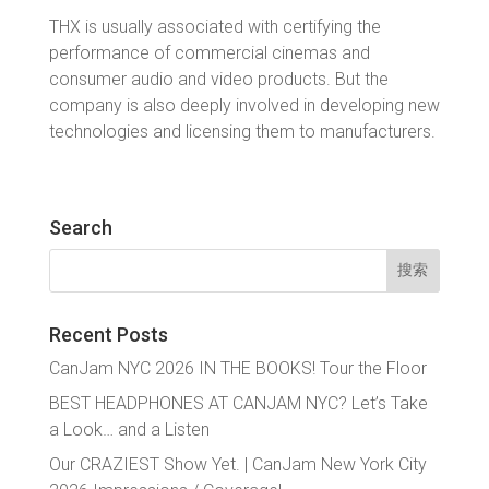
THX is usually associated with certifying the
performance of commercial cinemas and
consumer audio and video products. But the
company is also deeply involved in developing new
technologies and licensing them to manufacturers.
Search
搜
索：
Recent Posts
CanJam NYC 2026 IN THE BOOKS! Tour the Floor
BEST HEADPHONES AT CANJAM NYC? Let’s Take
a Look… and a Listen
Our CRAZIEST Show Yet. | CanJam New York City