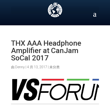
Skip
to
content
THX AAA Headphone
Amplifier at CanJam
SoCal 2017
由
Denny
|
4 月 13, 2017
|
未分类