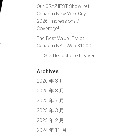
Our CRAZIEST Show Yet. |
CanJam New York City
2026 Impressions /
Coverage!
The Best Value IEM at
,
CanJam NYC Was $1000…
THIS is Headphone Heaven
Archives
2026 年 3 月
2025 年 8 月
2025 年 7 月
2025 年 3 月
2025 年 2 月
2024 年 11 月