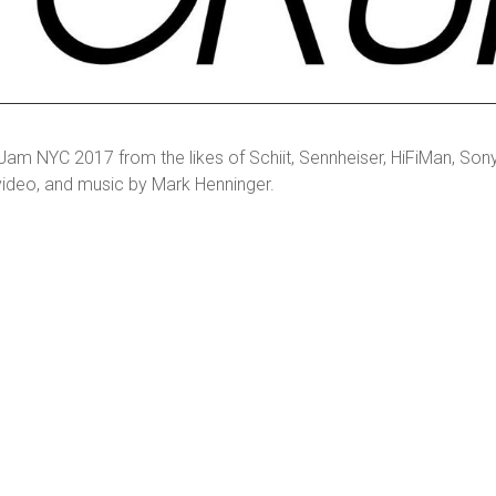
 NYC 2017 from the likes of Schiit, Sennheiser, HiFiMan, Sony
video, and music by Mark Henninger.