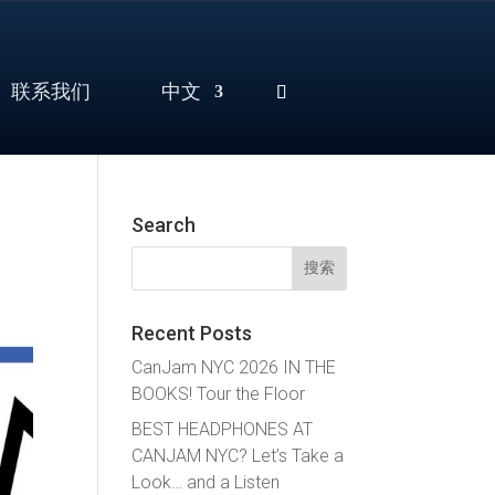
联系我们
中文
Search
搜
索：
Recent Posts
CanJam NYC 2026 IN THE
BOOKS! Tour the Floor
BEST HEADPHONES AT
CANJAM NYC? Let’s Take a
Look… and a Listen