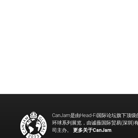
CanJam是由Head-Fi国际论坛旗下顶
环球系列展览，由诚薇国际贸易(深圳)
司主办。
更多关于CanJam
.