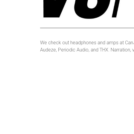
We check out headphones and amps at CanJam
Audeze, Periodic Audio, and THX. Narration, 