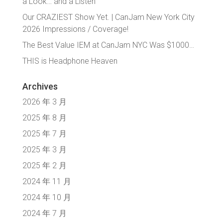
a Look… and a Listen
Our CRAZIEST Show Yet. | CanJam New York City
2026 Impressions / Coverage!
The Best Value IEM at CanJam NYC Was $1000…
THIS is Headphone Heaven
Archives
2026 年 3 月
2025 年 8 月
2025 年 7 月
2025 年 3 月
2025 年 2 月
2024 年 11 月
2024 年 10 月
2024 年 7 月