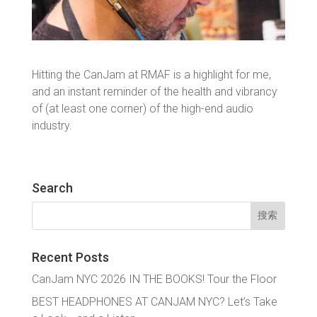
Hitting the CanJam at RMAF is a highlight for me,
and an instant reminder of the health and vibrancy
of (at least one corner) of the high-end audio
industry.
Search
搜
索：
Recent Posts
CanJam NYC 2026 IN THE BOOKS! Tour the Floor
BEST HEADPHONES AT CANJAM NYC? Let’s Take