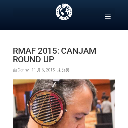
Skip
to
content
RMAF 2015: CANJAM
ROUND UP
由
Denny
|
11 月 6, 2015
|
未分类