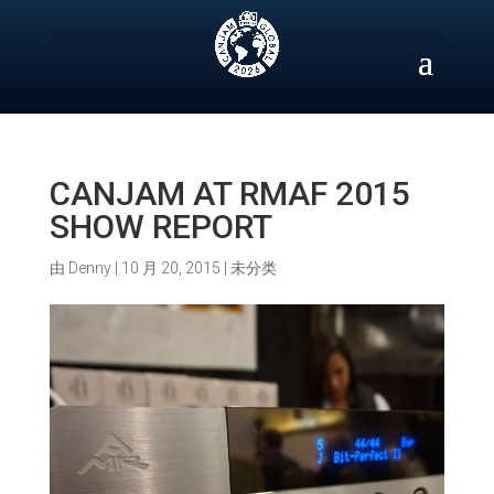
Skip
to
content
CANJAM AT RMAF 2015
SHOW REPORT
由
Denny
|
10 月 20, 2015
|
未分类