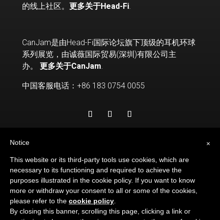
的线上社区。
更多关于Head-Fi
.
CanJam是由Head-Fi国际论坛旗下顶级的耳机环球
系列展览，由诚薇国际贸易(深圳)有限公司主
办。
更多关于CanJam
.
中国客服电话：+86 183 0754 0055
Notice
×
This website or its third-party tools use cookies, which are
necessary to its functioning and required to achieve the
purposes illustrated in the cookie policy. If you want to know
© 2026
HEAD-FI.ORG
. ALL RIGHTS RESERVED.
more or withdraw your consent to all or some of the cookies,
please refer to the
cookie policy
.
By closing this banner, scrolling this page, clicking a link or