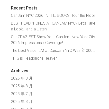
Recent Posts
CanJam NYC 2026 IN THE BOOKS! Tour the Floor
BEST HEADPHONES AT CANJAM NYC? Let’s Take
a Look… and a Listen
Our CRAZIEST Show Yet. | CanJam New York City
2026 Impressions / Coverage!
The Best Value IEM at CanJam NYC Was $1000…
THIS is Headphone Heaven
Archives
2026 年 3 月
2025 年 8 月
2025 年 7 月
2025 年 3 月