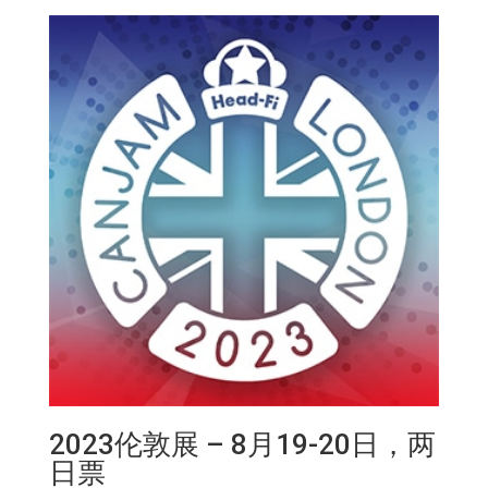
9
日，
周
六
数
量
2023伦敦展 – 8月19-20日，两
日票