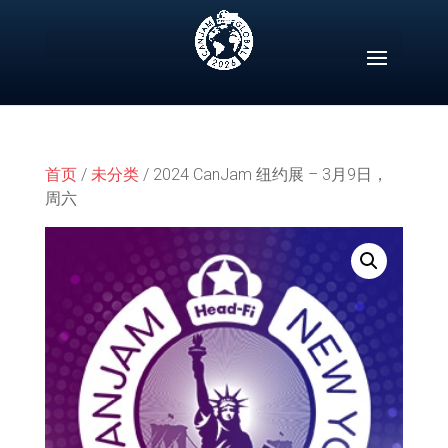
Skip
to
content
首页
/
未分类
/ 2024 CanJam 纽约展 – 3月9日，
周六