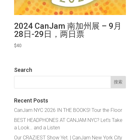
2024 CanJam 南加州展 – 9月
28日-29日，两日票
$
40
Search
搜
索：
Recent Posts
CanJam NYC 2026 IN THE BOOKS! Tour the Floor
BEST HEADPHONES AT CANJAM NYC? Let’s Take
a Look… and a Listen
Our CRAZIEST Show Yet. | CanJam New York City