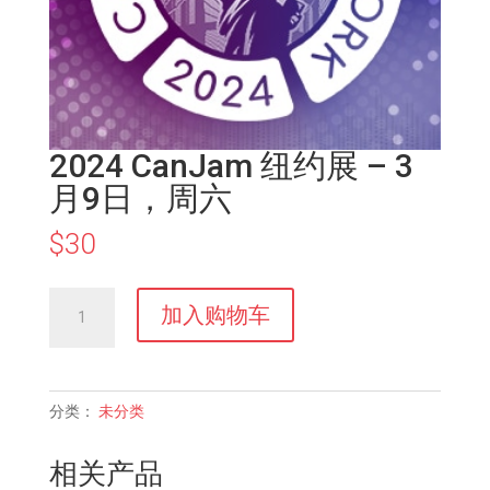
2024 CanJam 纽约展 – 3
月9日，周六
$
30
2024
加入购物车
CanJam
纽
约
展
分类：
未分类
-
3
相关产品
月