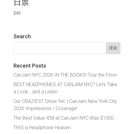
日票
$
40
Search
搜
索：
Recent Posts
CanJam NYC 2026 IN THE BOOKS! Tour the Floor
BEST HEADPHONES AT CANJAM NYC? Let’s Take
a Look… and a Listen
Our CRAZIEST Show Yet. | CanJam New York City
2026 Impressions / Coverage!
The Best Value IEM at CanJam NYC Was $1000…
THIS is Headphone Heaven