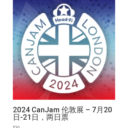
5
日
数
量
2024 CanJam 伦敦展 – 7月20
日-21日，两日票
$
30