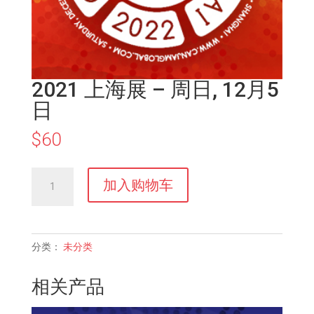
2021 上海展 – 周日, 12月5
日
$
60
2021
加入购物车
上
海
展
-
分类：
未分类
周
日,
相关产品
12
月