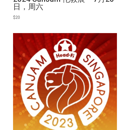
日，周六
$
20