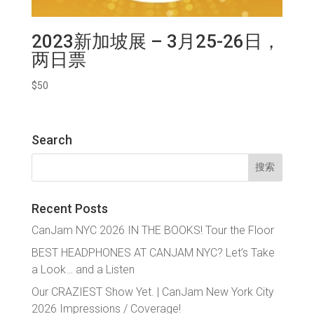
2023新加坡展 – 3月25-26日，
两日票
$
50
Search
搜
索：
Recent Posts
CanJam NYC 2026 IN THE BOOKS! Tour the Floor
BEST HEADPHONES AT CANJAM NYC? Let’s Take
a Look… and a Listen
Our CRAZIEST Show Yet. | CanJam New York City
2026 Impressions / Coverage!